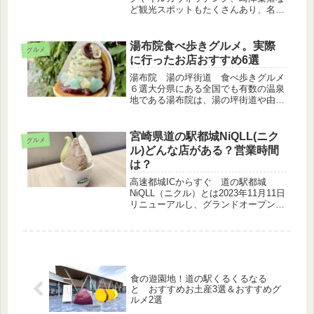
ど観光スポットもたくさんあり、名物
グルメもたくさんあります。今回はそ
んな天草で実際に行ったおすすめの飲
食店を８店舗ご紹介します！天草グル
湯布院食べ歩きグルメ。実際
グルメ
メとはまず熊本県天草市の名物グルメ
に行ったお店おすすめ6選
は...
湯布院 湯の坪街道 食べ歩きグルメ
６選大分県にある全国でも有数の温泉
地である湯布院は、湯の坪街道や由布
院駅前通りなどお店がたくさん並んで
いるので食べ歩きが楽しいです。中で
も私が立ち寄った6軒の素敵なお店を
宮崎県道の駅都城NiQLL(ニク
グルメ
ご紹介します！鞠智（くくち）の「ど
ル)どんな店がある？営業時間
ら...
は？
高速都城ICからすぐ 道の駅都城
NiQLL（ニクル）とは2023年11月11日
リニューアルし、グランドオープンし
た道の駅都城NiQLL（読み方：ニク
ル）は国道10号線沿いにあるレストラ
ンや物産コーナーを備えた新しい施設
です。店内には日本一の...
食の遊園地！道の駅くるくるなる
と おすすめお土産3選＆おすすめグ
ルメ2選