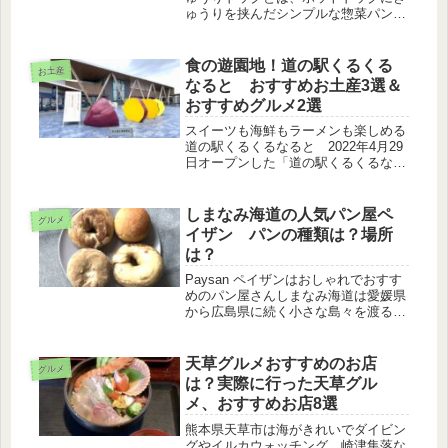
ゅうりを挟んだシンプルな惣菜パンで
す。徳島県海部郡にあるパン屋さん
「宝来堂」で購入しました！インパク
トのある見た目で何これ？！と2度見
食の遊園地！道の駅くるくる
お土産
してしまい「これが噂のきゅうりドッ
なると おすすめお土産3選＆
グ」...
おすすめグルメ2選
スイーツも海鮮もラーメンも楽しめる
道の駅くるくるなると 2022年4月29
日オープンした「道の駅くるくるなる
と」。体験型食のテーマパークという
グルメに特化した道の駅で、鳴門金時
や徳島れんこん、鳴門わかめや海鮮な
しまなみ海道の人気パン屋ペ
グルメ
ど徳島県の美味しいものが集まっ...
イザン パンの種類は？場所
は？
Paysan ペイザンはおしゃれでおすす
めのパン屋さんしまなみ海道は愛媛県
から広島県に続く小さな島々を渡る人
気の観光スポットでたくさんの飲食店
や道の駅などがあります。その中でも
好評の口コミが多く、おすすめなのが
天草グルメおすすめのお店
グルメ
今治市にあるペイザンというパン...
は？実際に行った天草グル
メ、おすすめお店8選
熊本県天草市は海がきれいでダイビン
グやイルカウォッチング、崎津集落な