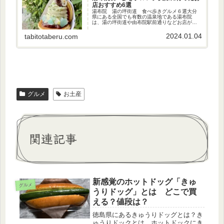
店おすすめ6選
湯布院 湯の坪街道 食べ歩きグルメ６選大分
県にある全国でも有数の温泉地である湯布院
は、湯の坪街道や由布院駅前通りなどお店がた
くさん並んでいるので食べ歩きが楽しいです。
中でも私が立ち寄った6軒の素敵なお店をご紹介
2024.01.04
tabitotaberu.com
します！鞠智（くくち）の「どら...
グルメ
お土産
関連記事
新感覚のホットドッグ「きゅ
グルメ
うりドッグ」とは どこで買
える？値段は？
徳島県にあるきゅうりドッグとは？き
ゅうりドックとは、ホットドックにき