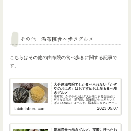
その他 湯布院食べ歩きグルメ
こちらはその他の由布院の食べ歩きに関する記事で
す。
大分県湯布院でしか食べられない「かぎ
やのおはぎ」はおすすめお土産＆食べ歩
きグルメ
湯布院 かぎやのおはぎ大分県にある全国的に
有名な温泉地、湯布院。湯布院のお土産といえ
ばB-SpeakのPロールや、湯布院ミルヒのケーゼ
クーヘン金賞コロッケ、鞠智のどら焼きなど、
2023.05.07
tabitotaberu.com
美味しいものが盛りだくさん。湯の坪街道とい
う様々なお店が立ち並ぶ...
湯布院食べ歩きグルメ。実際に行ったお